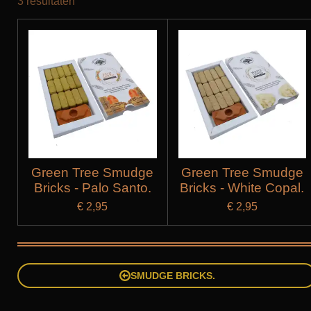
3 resultaten
Green Tree Smudge
Green Tree Smudge
Bricks - Palo Santo.
Bricks - White Copal.
€ 2,95
€ 2,95
SMUDGE BRICKS.