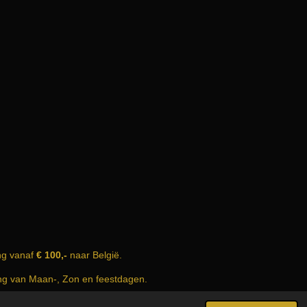
ng vanaf
€ 100,-
naar België.
ing van Maan-, Zon en feestdagen.