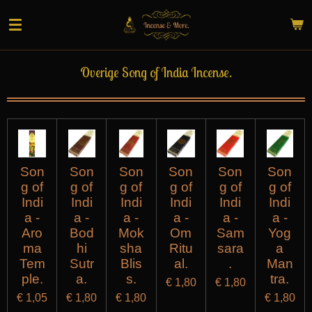
Ga
direct
naar
de
Overige Song of India Incense.
hoofdinhoud
Son
Son
Son
Son
Son
Son
g of
g of
g of
g of
g of
g of
Indi
Indi
Indi
Indi
Indi
Indi
a -
a -
a -
a -
a -
a -
Aro
Bod
Mok
Om
Sam
Yog
ma
hi
sha
Ritu
sara
a
Tem
Sutr
Blis
al.
.
Man
ple.
a.
s.
tra.
€ 1,80
€ 1,80
€ 1,05
€ 1,80
€ 1,80
€ 1,80