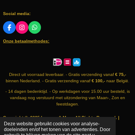
r
r
r
r
e
e
e
e
e
n
n
n
n
n
n
Social media:
g
:
5
F
I
W
A
N
H
s
Onze betaalmethodes:
C
S
A
t
E
T
T
e
B
A
S
r
O
G
A
O
R
P
r
K
A
P
e
Direct uit voorraad leverbaar. - Gratis verzending vanaf
€ 75,-
M
n
binnen Nederland. - Gratis verzending vanaf
€ 100,-
naar België.
- 14 dagen bedenktijd. - Op werkdagen voor 15.00 uur besteld, is
vandaag nog verstuurd met uitzondering van Maan-, Zon en
feestdagen.
Copyright © 2025 Incense & More. All Rights Reserved. |
Deze website gebruikt cookies voor analyse-
info@incense-and-more.com | KvK nummer: 74999583
doeleinden en/of het tonen van advertenties. Door
Powered by
JouwWeb