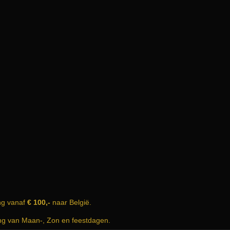
ng vanaf
€ 100,-
naar België.
ing van Maan-, Zon en feestdagen.