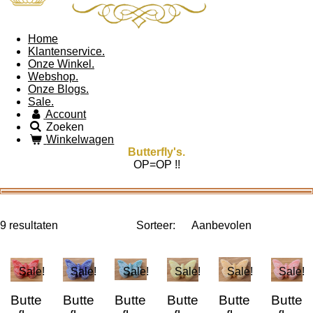
Home
Klantenservice.
Onze Winkel.
Webshop.
Onze Blogs.
Sale.
Account
Zoeken
Winkelwagen
Butterfly's.
OP=OP !!
9 resultaten
Sorteer:
Sale!
Sale!
Sale!
Sale!
Sale!
Sale!
Butte
Butte
Butte
Butte
Butte
Butte