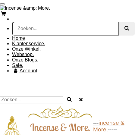
Ga
direct
naar
de
hoofdinhoud
Home
Klantenservice.
Onze Winkel.
Webshop.
Onze Blogs.
Sale.
Account
---
incense &
More.
-----