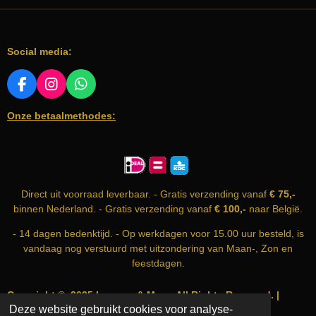
t
m
r
r
r
r
r
m
i
r
r
r
r
e
e
e
e
e
n
n
n
n
n
n
Social media:
g
:
5
F
I
W
A
N
H
s
Onze betaalmethodes:
C
S
A
t
E
T
T
e
B
A
S
r
O
G
A
O
R
P
r
K
A
P
e
Direct uit voorraad leverbaar. - Gratis verzending vanaf
€ 75,-
M
n
binnen Nederland. - Gratis verzending vanaf
€ 100,-
naar België.
- 14 dagen bedenktijd. - Op werkdagen voor 15.00 uur besteld, is
vandaag nog verstuurd met uitzondering van Maan-, Zon en
feestdagen.
Copyright © 2025 Incense & More. All Rights Reserved. |
Deze website gebruikt cookies voor analyse-
info@incense-and-more.com | KvK nummer: 74999583