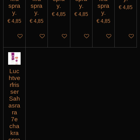
spra
spra
y.
y.
spra
€ 4,85
y.
y.
y.
€ 4,85
€ 4,85
€ 4,85
€ 4,85
€ 4,85
IN WINKELWAGEN
IN WINKELWAGEN
IN WINKELWAGEN
IN WINKELWAGEN
IN WINKELWAG
IN WI
Luc
htve
rfris
ser
Sah
asra
ra
7e
cha
kra
spra