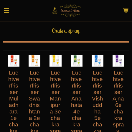
Ga
direct
naar
de
Chakra spray.
hoofdinhoud
Luc
Luc
Luc
Luc
Luc
Luc
htve
htve
htve
htve
htve
htve
rfris
rfris
rfris
rfris
rfris
rfris
ser
ser
ser
ser
ser
ser
Mul
Swa
Man
Ana
Vish
Ajna
adh
dhis
ipur
hata
udd
6e
ara
htan
a 3e
4e
ha
cha
1e
a 2e
cha
cha
5e
kra
cha
cha
kra
kra
cha
spra
kra
kra
spra
spra
kra
y.