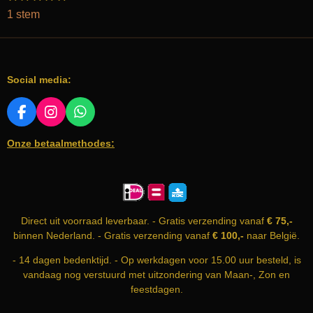
s
s
s
s
s
t
a
1 stem
t
t
t
t
t
e
e
e
e
e
e
t
m
r
r
r
r
r
m
i
r
r
r
r
e
e
e
e
e
n
n
n
n
n
n
Social media:
g
:
5
F
I
W
A
N
H
s
Onze betaalmethodes:
C
S
A
t
E
T
T
e
B
A
S
r
O
G
A
O
R
P
r
K
A
P
e
Direct uit voorraad leverbaar. - Gratis verzending vanaf
€ 75,-
M
n
binnen Nederland. - Gratis verzending vanaf
€ 100,-
naar België.
- 14 dagen bedenktijd. - Op werkdagen voor 15.00 uur besteld, is
vandaag nog verstuurd met uitzondering van Maan-, Zon en
feestdagen.