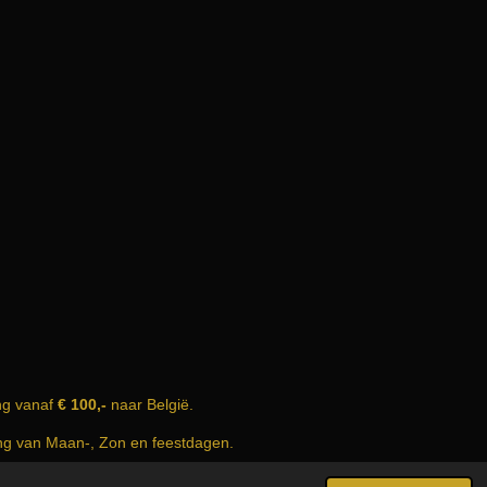
ng vanaf
€ 100,-
naar België.
ing van Maan-, Zon en feestdagen.