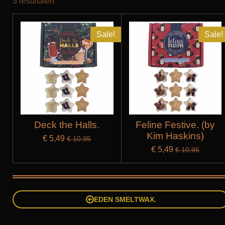
3 resultaten
Sale!
Sale!
Deck the Halls.
Feline Festive. (by
Kim Haskins)
€ 5,49
€ 10,95
€ 5,49
€ 10,95
EDEN SMELTWAX.