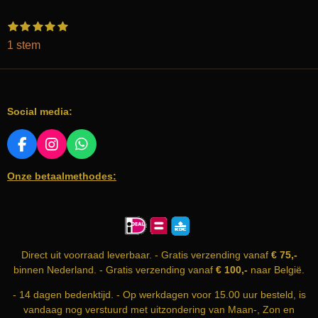
1
2
3
4
5
S
R
s
s
s
s
s
t
a
1 stem
t
t
t
t
t
e
e
e
e
e
e
t
m
r
r
r
r
r
m
i
r
r
r
r
e
e
e
e
e
n
n
n
n
n
n
Social media:
g
:
5
F
I
W
A
N
H
s
Onze betaalmethodes:
C
S
A
t
E
T
T
e
B
A
S
r
O
G
A
O
R
P
r
K
A
P
e
Direct uit voorraad leverbaar. - Gratis verzending vanaf
€ 75,-
M
n
binnen Nederland. - Gratis verzending vanaf
€ 100,-
naar België.
- 14 dagen bedenktijd. - Op werkdagen voor 15.00 uur besteld, is
vandaag nog verstuurd met uitzondering van Maan-, Zon en