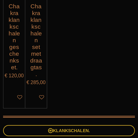
Cha
Cha
kra
kra
klan
klan
ksc
ksc
hale
hale
n
n
ges
set
che
met
nks
draa
et.
gtas
.
€ 120,00
€ 285,00
IN WINKELWAGEN
IN WINKELWAGEN
KLANKSCHALEN.