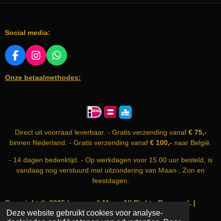
r
r
r
r
r
m
i
r
r
r
r
e
e
e
e
e
n
n
n
n
n
n
Social media:
g
:
0
F
I
W
A
N
H
s
Onze betaalmethodes:
C
S
A
t
E
T
T
e
B
A
S
r
O
G
A
O
R
P
r
K
A
P
e
Direct uit voorraad leverbaar. - Gratis verzending vanaf
€ 75,-
M
n
binnen Nederland. - Gratis verzending vanaf
€ 100,-
naar België.
- 14 dagen bedenktijd. - Op werkdagen voor 15.00 uur besteld, is
vandaag nog verstuurd met uitzondering van Maan-, Zon en
feestdagen.
Copyright © 2025 Incense & More. All Rights Reserved. |
Deze website gebruikt cookies voor analyse-
info@incense-and-more.com | KvK nummer: 74999583