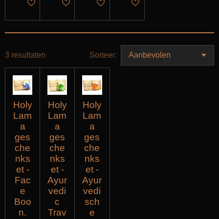
IN WINKELWAGEN
IN WINKELWAGEN
IN WINKELWAGEN
IN WINKELWAGEN
3 resultaten
Sorteer:
Holy
Holy
Holy
Lam
Lam
Lam
a
a
a
ges
ges
ges
che
che
che
nks
nks
nks
et -
et -
et -
Fac
Ayur
Ayur
e
vedi
vedi
Boo
c
sch
n.
Trav
e