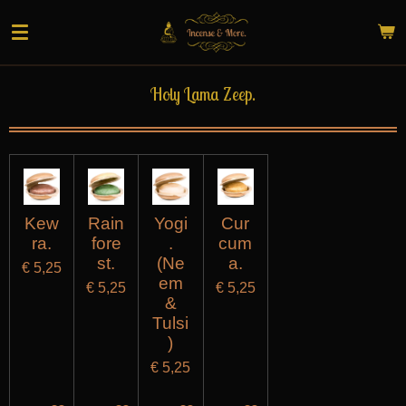
Ga
direct
naar
de
Holy Lama Zeep.
hoofdinhoud
Kew
Rain
Yogi
Cur
ra.
fore
.
cum
st.
(Ne
a.
€ 5,25
em
€ 5,25
€ 5,25
&
Tulsi
)
€ 5,25