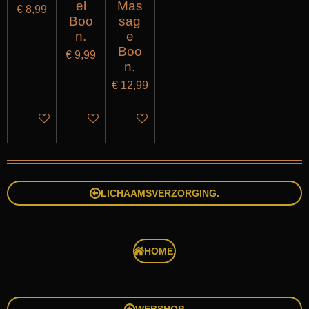
el
Mas
€ 8,99
Boo
sag
n.
e
Boo
€ 9,99
n.
€ 12,99
IN WINKELWAGEN
IN WINKELWAGEN
IN WINKELWAGEN
LICHAAMSVERZORGING.
HOME.