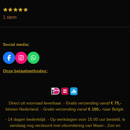
1
2
3
4
5
S
R
s
s
s
s
s
t
a
1 stem
t
t
t
t
t
e
e
e
e
e
e
t
m
r
r
r
r
r
m
i
r
r
r
r
e
e
e
e
e
n
n
n
n
n
n
Social media:
g
:
5
F
I
W
A
N
H
s
Onze betaalmethodes:
C
S
A
t
E
T
T
e
B
A
S
r
O
G
A
O
R
P
r
K
A
P
e
Direct uit voorraad leverbaar. - Gratis verzending vanaf
€ 75,-
M
n
binnen Nederland. - Gratis verzending vanaf
€ 100,-
naar België.
- 14 dagen bedenktijd. - Op werkdagen voor 15.00 uur besteld, is
vandaag nog verstuurd met uitzondering van Maan-, Zon en