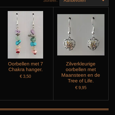
Sorteer:
Oorbellen met 7
Zilverkleurige
Chakra hanger.
oorbellen met
Maansteen en de
€ 3,50
Tree of Life.
€ 9,95