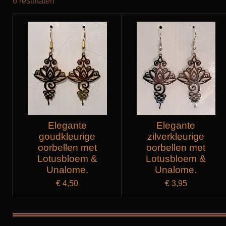
6 resultaten
Elegante
Elegante
goudkleurige
zilverkleurige
oorbellen met
oorbellen met
Lotusbloem &
Lotusbloem &
Unalome.
Unalome.
€ 4,50
€ 3,95