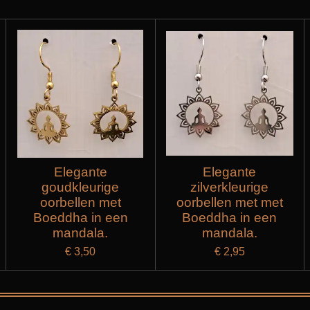
Elegante
Elegante
goudkleurige
zilverkleurige
oorbellen met
oorbellen met met
Boeddha in een
Boeddha in een
mandala.
mandala.
€ 3,50
€ 2,95