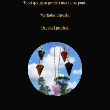
Facet geslepen
pendels
met spitse punt .
Merkaba pendels.
Orgoniet pendels.