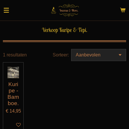
Ga
direct
naar
de
Verkoop Kuripe & Tepi.
hoofdinhoud
1 resultaten
Sorteer:
Kuri
pe -
Bam
boe.
€ 14,95
IN WINKELWAGEN