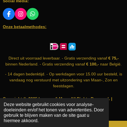
Social media:
g
:
0
F
I
W
A
N
H
s
Onze betaalmethodes:
C
S
A
t
E
T
T
e
B
A
S
r
O
G
A
O
R
P
r
K
A
P
e
Direct uit voorraad leverbaar. - Gratis verzending vanaf
€ 75,-
M
n
binnen Nederland. - Gratis verzending vanaf
€ 100,-
naar België.
- 14 dagen bedenktijd. - Op werkdagen voor 15.00 uur besteld, is
vandaag nog verstuurd met uitzondering van Maan-, Zon en
feestdagen.
Copyright © 2025 Incense & More. All Rights Reserved. |
Deze website gebruikt cookies voor analyse-
info@incense-and-more.com | KvK nummer: 74999583
doeleinden en/of het tonen van advertenties. Door
Powered by
JouwWeb
gebruik te blijven maken van de site gaat u
hiermee akkoord.