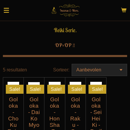
Ga
direct
naar
de
Reiki Serie.
hoofdinhoud
OP=OP !!
5 resultaten
Sorteer:
Sale!
Sale!
Sale!
Sale!
Sale!
Gol
Gol
Gol
Gol
Gol
oka
oka
oka
oka
oka
-
- Dai
-
-
- Sei
Cho
Ko
Hon
Rak
Hei
Ku
Myo
Sha
u -
Ki -