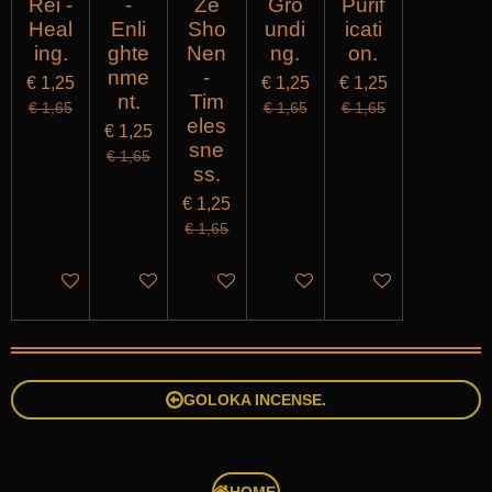
Rei -
-
Ze
Gro
Purif
Heal
Enli
Sho
undi
icati
ing.
ghte
Nen
ng.
on.
nme
-
€ 1,25
€ 1,25
€ 1,25
nt.
Tim
€ 1,65
€ 1,65
€ 1,65
eles
€ 1,25
sne
€ 1,65
ss.
€ 1,25
€ 1,65
IN WINKELWAGEN
IN WINKELWAGEN
IN WINKELWAGEN
IN WINKELWAGEN
IN WINKELWAG
GOLOKA INCENSE.